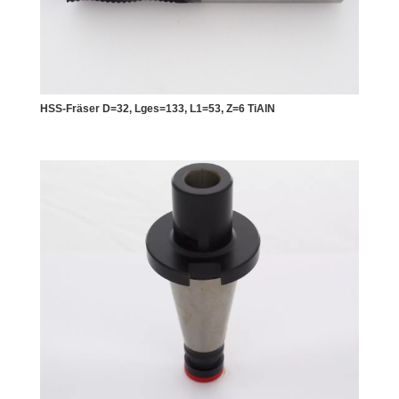
HSS-Fräser D=32, Lges=133, L1=53, Z=6 TiAlN