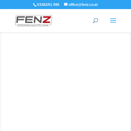
03382/51 990
office@fenz.co.at
Nanoprotech
Schützt Metall und Maschinen vor allen Arten von
Feuchtigkeit und verhindert die Bildung von
Korrosion. Nanoprotech verdrängt Feuchtigkeit und
schafft eine zuverlässige elastische Schutzschicht.
mehr erfahren