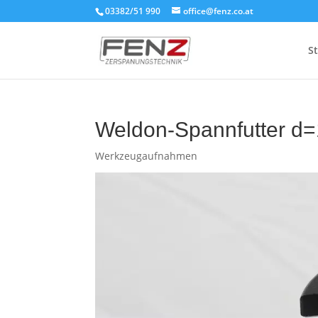
03382/51 990
office@fenz.co.at
St
Weldon-Spannfutter d
Werkzeugaufnahmen