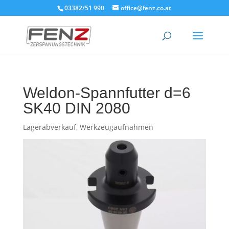
03382/51 990
office@fenz.co.at
Weldon-Spannfutter d=6
SK40 DIN 2080
Lagerabverkauf
,
Werkzeugaufnahmen