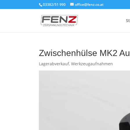
03382/51 990
office@fenz.co.at
St
Zwischenhülse MK2 Au
Lagerabverkauf
,
Werkzeugaufnahmen