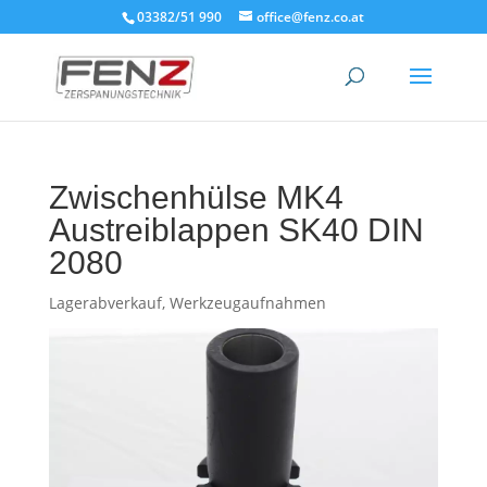
03382/51 990
office@fenz.co.at
Zwischenhülse MK4
Austreiblappen SK40 DIN
2080
Lagerabverkauf
,
Werkzeugaufnahmen